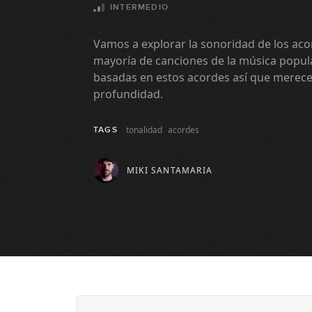
INTERMEDIO
Vamos a explorar la sonoridad de los aco
mayoría de canciones de la música popula
basadas en estos acordes así que merece
profundidad.
tonalidad
acordes
TAGS
MIKI SANTAMARIA