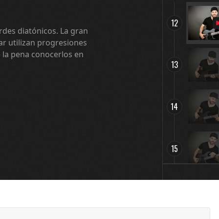
12
rdes diatónicos. La gran
r utilizan progresiones
 la pena conocerlos en
13
14
15
16