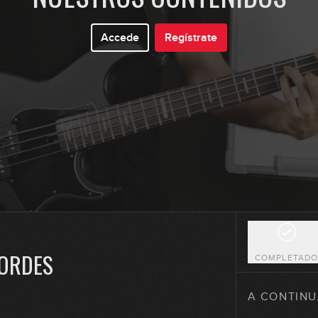
Accede
Regístrate
7
8
9
10
CORDES
COMPLETAD
11
A CONTINU