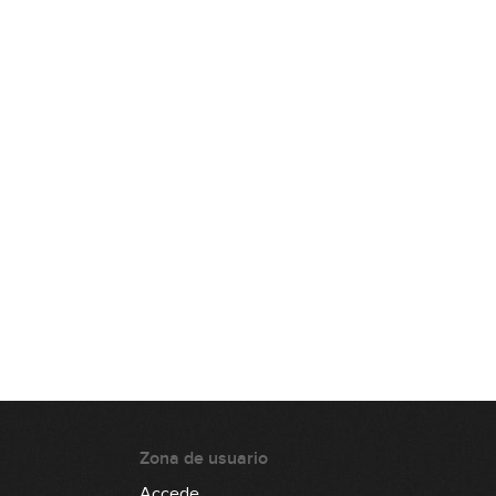
La tonalidad menor: cómo se
forma
10:43
La tonalidad menor: exploración
sonora y escala frigia española
14:13
La tonalidad menor: el relativo
menor
07:08
Cómo averiguar la tonalidad de
una canción: método 1
12:04
Cómo averiguar la tonalidad de
una canción: método 2
06:31
Zona de usuario
Cómo averiguar la tonalidad de
Accede