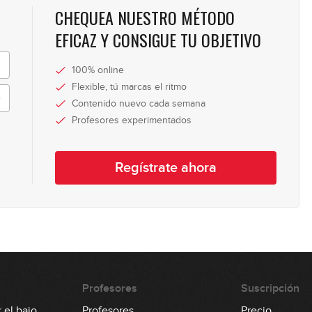
CHEQUEA NUESTRO MÉTODO
17
EFICAZ Y CONSIGUE TU OBJETIVO
100% online
18
Flexible, tú marcas el ritmo
Contenido nuevo cada semana
Profesores experimentados
19
Regístrate ahora
20
21
Profesores
Suscripción
 el bajo
Profesores
Precio