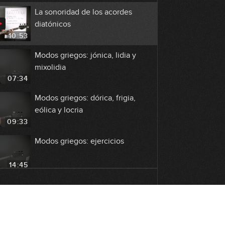
La sonoridad de los acordes
diatónicos
10:53
Modos griegos: jónica, lidia y
mixolidia
07:34
Modos griegos: dórica, frigia,
eólica y locria
09:33
Modos griegos: ejercicios
14:45
Modos griegos: Pentatónica + 2
notas
07:22