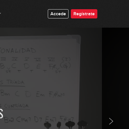
12:57
Accede
Regístrate
Acordes de 3 notas: Mayor y
Menor
07:37
Acordes de 3 notas: Disminuido y
Aumentado
06:09
Acordes de 4 notas: Maj7, m7 y 7
06:12
Acordes de 4 notas: m7b5, dim7 y
mMaj7
06:27
S
La tonalidad: explicación teórica
(parte 1)