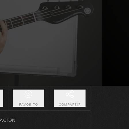
17:59
GRATIS
La tonalidad: explicación teórica
(parte 2)
14:00
La tonalidad menor: explicación
teórica
12:04
Las 7 escalas diatónicas:
explicación teórica
15:45
La tonalidad: cómo se forma
10:33
O
FAVORITO
COMPARTIR
La tonalidad: los 7 acordes
diatónicos
ACIÓN
10:57