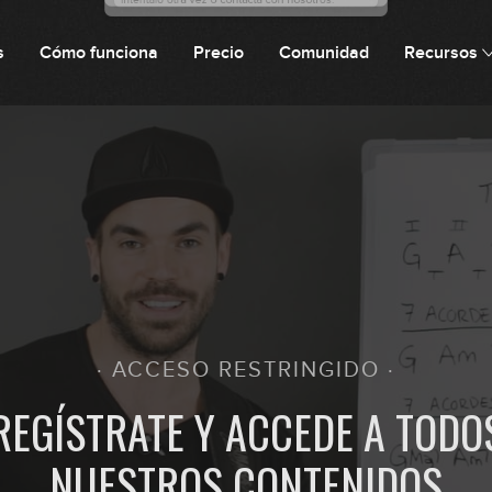
s
Cómo funciona
Precio
Comunidad
Recursos
2
3
4
· ACCESO RESTRINGIDO ·
5
REGÍSTRATE Y ACCEDE A TODO
NUESTROS CONTENIDOS
6