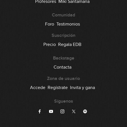
Profesores
Miki Santamaría
Comunidad
Foro
Testimonios
Suscripción
Precio
Regala EDB
Backstage
Contacta
Zona de usuario
Accede
Regístrate
Invita y gana
Síguenos