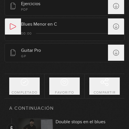
Estructura básica del blues
Ejercicios
1
GRATIS
PDF
09:29
Blues Menor en C
Estructura Blues con variaciones
2
00:00
14:41
Slow blues
Guitar Pro
3
GP
25:01
Shuffle Blues
4
26:11
COMPLETADO
FAVORITO
COMPARTIR
Funky Blues
5
A CONTINUACIÓN
16:26
Double stops en el blues
6