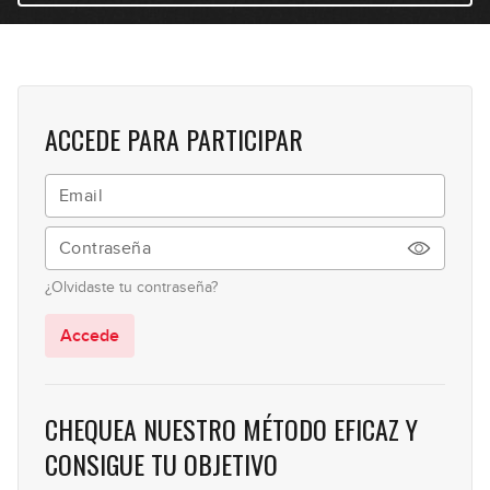
12:36
El Blues en el Pop y el Rock
7
07:58
ACCEDE PARA PARTICIPAR
Blues Menor
8
11:31
Blues Menor (variaciones)
9
¿Olvidaste tu contraseña?
11:40
Accede
CHEQUEA NUESTRO MÉTODO EFICAZ Y
CONSIGUE TU OBJETIVO