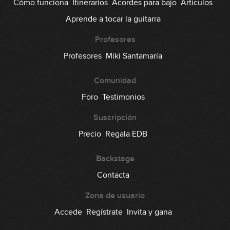
Cómo funciona
Itinerarios
Acordes para bajo
Artículos
Aprende a tocar la guitarra
Profesores
Profesores
Miki Santamaría
Comunidad
Foro
Testimonios
Suscripción
Precio
Regala EDB
Backstage
Contacta
Zona de usuario
Accede
Regístrate
Invita y gana