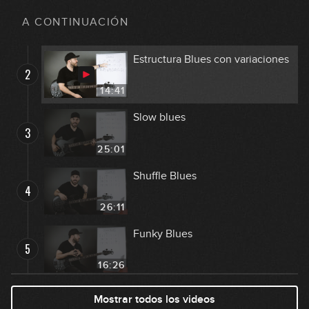
Estructura básica del blues
1
GRATIS
A CONTINUACIÓN
09:29
Estructura Blues con variaciones
2
14:41
Slow blues
3
25:01
Shuffle Blues
4
26:11
Funky Blues
5
16:26
Double stops en el blues
Mostrar todos los videos
6