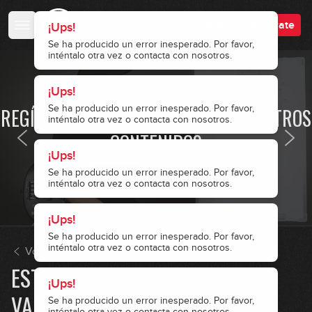
Accede
Regístrate
¡Ups!
Se ha producido un error inesperado. Por favor,
inténtalo otra vez o contacta con nosotros.
¡Ups!
· ACCESO RESTRINGIDO ·
Se ha producido un error inesperado. Por favor,
REGÍSTRATE Y ACCEDE A TODOS NUESTROS
inténtalo otra vez o contacta con nosotros.
CONTENIDOS
¡Ups!
Se ha producido un error inesperado. Por favor,
Accede
Regístrate
inténtalo otra vez o contacta con nosotros.
¡Ups!
Se ha producido un error inesperado. Por favor,
inténtalo otra vez o contacta con nosotros.
Volver a Introducción al Blues
ESTRUCTURA BLUES CON
¡Ups!
VARIACIONES
Se ha producido un error inesperado. Por favor,
inténtalo otra vez o contacta con nosotros.