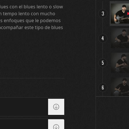
ues con el blues lento o slow
3
 un tempo lento con mucho
tes enfoques que le podemos
acompañar este tipo de blues
4
5
6
7