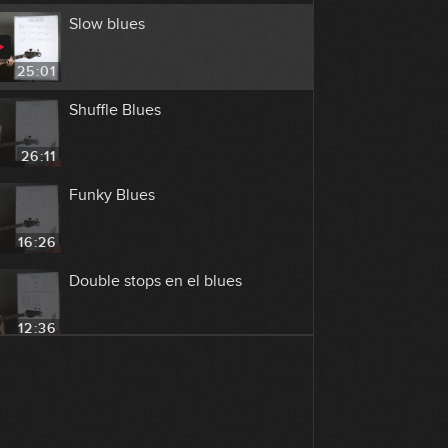
Slow blues
25:01
Shuffle Blues
26:11
Funky Blues
16:26
Double stops en el blues
12:36
El Blues en el Pop y el Rock
07:58