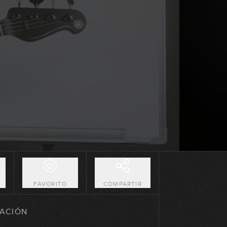
Estructura básica del blues
GRATIS
09:29
O
FAVORITO
COMPARTIR
Estructura Blues con variaciones
ACIÓN
14:41