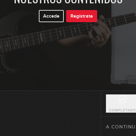
Accede
Regístrate
1
COMPLETAD
2
A CONTINU