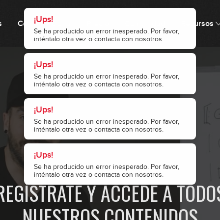
¡Ups!
¡Ups!
¡Ups!
Se ha producido un error inesperado. Por favor,
Se ha producido un error inesperado. Por favor,
Se ha producido un error inesperado. Por favor,
¡Ups!
inténtalo otra vez o contacta con nosotros.
inténtalo otra vez o contacta con nosotros.
inténtalo otra vez o contacta con nosotros.
s
Cómo funciona
Precio
Comunidad
Recursos
Se ha producido un error inesperado. Por favor,
inténtalo otra vez o contacta con nosotros.
· ACCESO RESTRINGIDO ·
REGÍSTRATE Y ACCEDE A TODO
NUESTROS CONTENIDOS