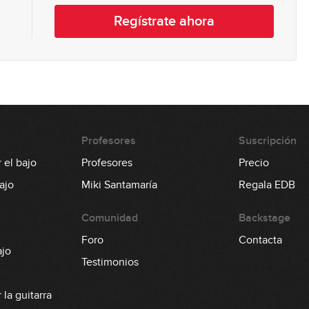
Regístrate ahora
Profesores
Suscripción
 el bajo
Profesores
Precio
ajo
Miki Santamaría
Regala EDB
Comunidad
Backstage
Foro
Contacta
ajo
Testimonios
la guitarra