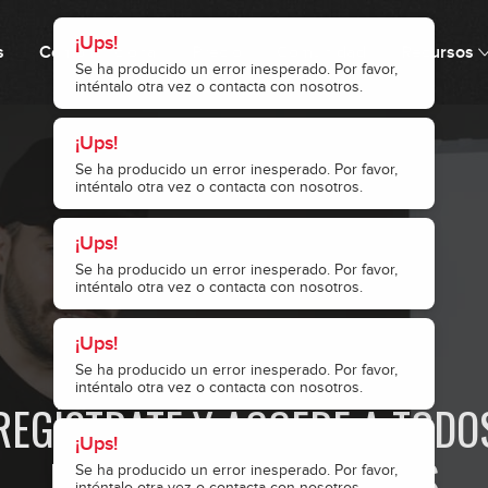
¡Ups!
s
Cómo funciona
Precio
Comunidad
Recursos
Se ha producido un error inesperado. Por favor,
inténtalo otra vez o contacta con nosotros.
¡Ups!
Se ha producido un error inesperado. Por favor,
inténtalo otra vez o contacta con nosotros.
¡Ups!
Se ha producido un error inesperado. Por favor,
inténtalo otra vez o contacta con nosotros.
¡Ups!
· ACCESO RESTRINGIDO ·
Se ha producido un error inesperado. Por favor,
inténtalo otra vez o contacta con nosotros.
REGÍSTRATE Y ACCEDE A TODO
¡Ups!
NUESTROS CONTENIDOS
Se ha producido un error inesperado. Por favor,
inténtalo otra vez o contacta con nosotros.