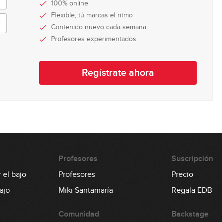
100% online
Flexible, tú marcas el ritmo
Contenido nuevo cada semana
Profesores experimentados
Regístrate ahora
Profesores
Suscripción
 el bajo
Profesores
Precio
ajo
Miki Santamaría
Regala EDB
Comunidad
Backstage