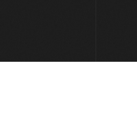
El doble pulgar (double thumb)
07:30
El triple slap: doble pulgar + pinza
08:06
Patrones típicos de slap (parte 1)
15:42
Patrones típicos de slap (parte 2)
10:42
Consejos
07:18