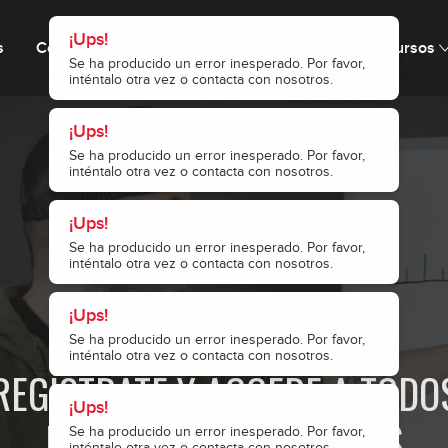
¡Ups!
s
Cómo funciona
Precio
Comunidad
Recursos
Se ha producido un error inesperado. Por favor,
inténtalo otra vez o contacta con nosotros.
¡Ups!
Se ha producido un error inesperado. Por favor,
inténtalo otra vez o contacta con nosotros.
¡Ups!
Se ha producido un error inesperado. Por favor,
inténtalo otra vez o contacta con nosotros.
¡Ups!
· ACCESO RESTRINGIDO ·
1
Se ha producido un error inesperado. Por favor,
inténtalo otra vez o contacta con nosotros.
REGÍSTRATE Y ACCEDE A TODO
¡Ups!
NUESTROS CONTENIDOS
2
Se ha producido un error inesperado. Por favor,
inténtalo otra vez o contacta con nosotros.