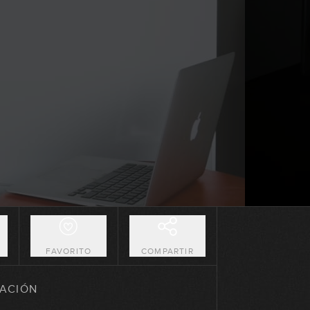
11:26
La pinza (pluck)
09:26
Slap con octavas
07:15
Introduciendo Hammer-ons y Pull-
offs en el slap
06:54
El slap de pulgar constante
14:05
O
FAVORITO
COMPARTIR
Creando patrones de slap a partir
de células rítmicas (Parte 1)
ACIÓN
11:12
GRATIS