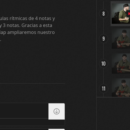
8
ulas rítmicas de 4 notas y
y 3 notas. Gracias a esta
slap ampliaremos nuestro
9
.
10
11
12