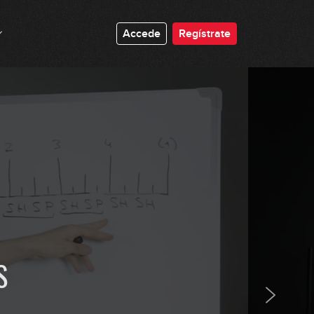
Accede
Regístrate
El golpe de pulgar
07:34
S
El golpe de pulgar: ejercicios