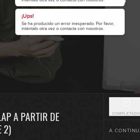
¡Ups!
Accede
Regístrate
3
Se ha producido un error inesperado. Por favor,
inténtalo otra vez o contacta con nosotros.
4
5
6
AP A PARTIR DE
COMPLETAD
 2)
7
A CONTINU