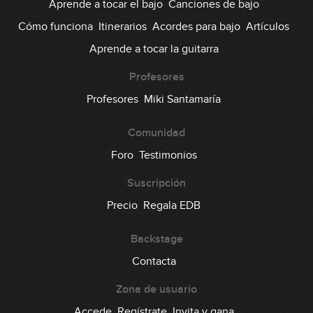
Aprende a tocar el bajo
Canciones de bajo
Cómo funciona
Itinerarios
Acordes para bajo
Artículos
Aprende a tocar la guitarra
Profesores
Profesores
Miki Santamaría
Comunidad
Foro
Testimonios
Suscripción
Precio
Regala EDB
Backstage
Contacta
Zona de usuario
Accede
Regístrate
Invita y gana