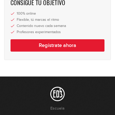
CONSIGUE TU OBJETIVO
16
10:42
100% online
Consejos
Flexible, tú marcas el ritmo
17
Contenido nuevo cada semana
07:18
Profesores experimentados
Regístrate ahora
Escuela