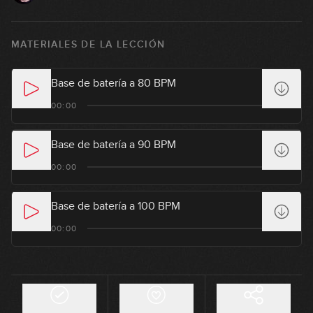
El golpe de pulgar
MATERIALES DE LA LECCIÓN
1
07:34
Base de batería a 80 BPM
El golpe de pulgar: ejercicios
00:00
2
11:26
Base de batería a 90 BPM
La pinza (pluck)
00:00
3
09:26
Base de batería a 100 BPM
Slap con octavas
00:00
4
07:15
Introduciendo Hammer-ons y
5
Pull-offs en el slap
06:54