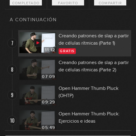
COMPLETADO
FAVORITO
COMPARTIR
El slap de pulgar constante
6
A CONTINUACIÓN
14:05
Creando patrones de slap a partir
7
de células rítmicas (Parte 1)
11:12
GRATIS
Creando patrones de slap a partir
8
de células rítmicas (Parte 2)
07:09
Open Hammer Thumb Pluck
9
(OHTP)
09:29
Open Hammer Thumb Pluck:
10
Ejercicios e ideas
05:49