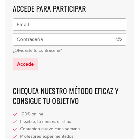
09:27
ACCEDE PARA PARTICIPAR
Open-Hammer-Pluck: Ejercicios e
12
ideas
09:30
El doble pulgar (double thumb)
13
¿Olvidaste tu contraseña?
07:30
Accede
El triple slap: doble pulgar +
14
pinza
08:06
CHEQUEA NUESTRO MÉTODO EFICAZ Y
Patrones típicos de slap (parte 1)
CONSIGUE TU OBJETIVO
15
15:42
100% online
Patrones típicos de slap (parte 2)
Flexible, tú marcas el ritmo
16
Contenido nuevo cada semana
10:42
Profesores experimentados