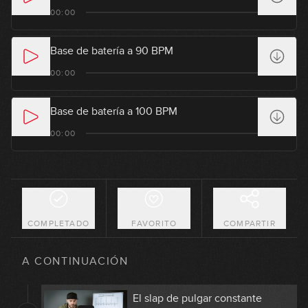
El golpe de pulgar
00:00
1
07:34
Base de batería a 90 BPM
El golpe de pulgar: ejercicios
00:00
2
11:26
Base de batería a 100 BPM
La pinza (pluck)
00:00
3
09:26
Slap con octavas
4
07:15
COMPLETADO
FAVORITO
COMPARTIR
Introduciendo Hammer-ons y
5
Pull-offs en el slap
A CONTINUACIÓN
06:54
El slap de pulgar constante