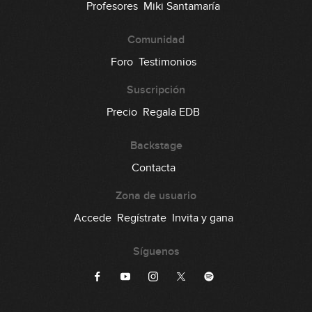
Profesores
Miki Santamaría
Comunidad
Foro
Testimonios
Suscripción
Precio
Regala EDB
Backstage
Contacta
Zona de usuario
Accede
Regístrate
Invita y gana
Síguenos