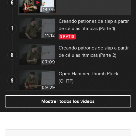
6
14:05
Creando patrones de slap a partir
7
de células rítmicas (Parte 1)
11:12
GRATIS
Creando patrones de slap a partir
8
de células rítmicas (Parte 2)
07:09
Open Hammer Thumb Pluck
9
(OHTP)
09:29
Open Hammer Thumb Pluck:
Mostrar todos los videos
10
Ejercicios e ideas
05:49
Open Hammer Pluck (OHP)
11