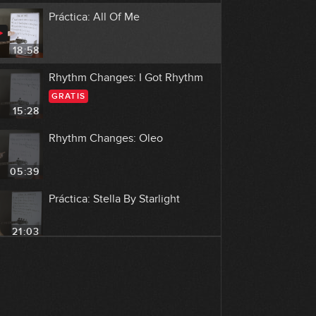
Práctica: All Of Me
18:58
Rhythm Changes: I Got Rhythm
GRATIS
15:28
Rhythm Changes: Oleo
05:39
Práctica: Stella By Starlight
21:03
Resumen y consejos
06:49