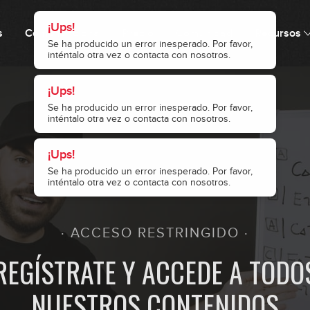
s
Cómo funciona
Precio
Comunidad
Recursos
6
7
8
· ACCESO RESTRINGIDO ·
9
REGÍSTRATE Y ACCEDE A TODO
NUESTROS CONTENIDOS
10