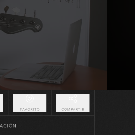
19:25
Construyendo líneas Walking en
acordes 7
13:37
Construyendo líneas Walking
sobre 2-5-1 mayores
18:04
Construyendo líneas Walking
sobre 2-5-1 menores
18:25
Práctica: Tune Up
21:18
O
FAVORITO
COMPARTIR
El Jazz Blues
ACIÓN
20:04