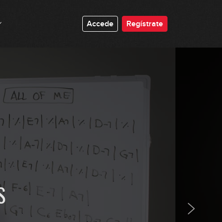
13:12
Accede
Regístrate
Arpegios m7 con el círculo de
cuartas
16:29
Arpegios con el círculo de cuartas
- resumen
06:57
Aproximaciones cromáticas en el
Walking
11:33
Construyendo líneas Walking en
acordes Maj7
22:31
S
Construyendo líneas Walking en
acordes m7