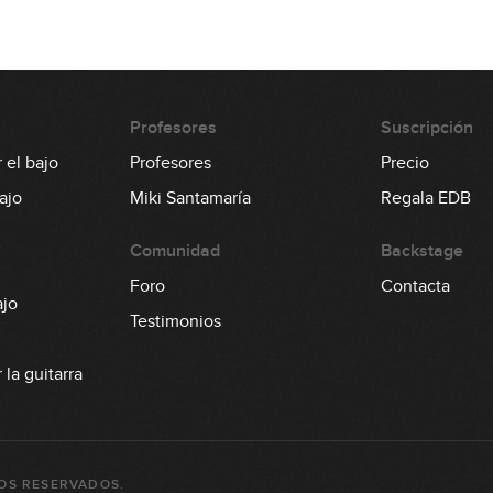
Profesores
Suscripción
 el bajo
Profesores
Precio
ajo
Miki Santamaría
Regala EDB
Comunidad
Backstage
Foro
Contacta
ajo
Testimonios
la guitarra
OS RESERVADOS.