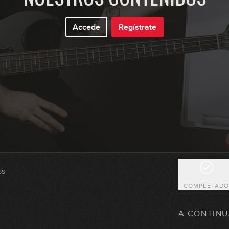
Accede
Regístrate
11
12
13
14
ss
COMPLETAD
15
A CONTINU