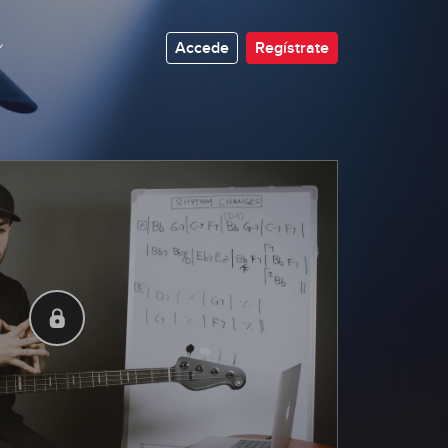
Aproximaciones cromáticas en el
Walking
Accede
Regístrate
11:33
Construyendo líneas Walking en
acordes Maj7
22:31
Construyendo líneas Walking en
acordes m7
19:25
Construyendo líneas Walking en
acordes 7
13:37
Construyendo líneas Walking
sobre 2-5-1 mayores
18:04
Construyendo líneas Walking