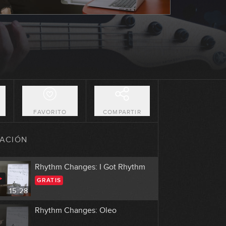
sobre 2-5-1 menores
18:25
Práctica: Tune Up
21:18
El Jazz Blues
20:04
O
FAVORITO
COMPARTIR
Práctica: All Of Me
ACIÓN
18:58
Rhythm Changes: I Got Rhythm
GRATIS
15:28
Rhythm Changes: Oleo