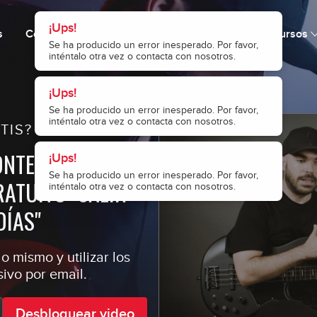
8
¡Ups!
s
Cómo funciona
Precio
Comunidad
Recursos
Se ha producido un error inesperado. Por favor,
inténtalo otra vez o contacta con nosotros.
9
¡Ups!
¡Ups!
Se ha producido un error inesperado. Por favor,
inténtalo otra vez o contacta con nosotros.
Se ha producido un error inesperado. Por favor,
inténtalo otra vez o contacta con nosotros.
TIS?
10
ONTENIDOS
ATUITO "SALIR
11
DÍAS"
o mismo y utilizar los
12
ivo por email.
Desbloquear video