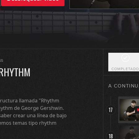
13
14
15
ss
 RHYTHM
COMPLETAD
16
A CONTINU
tructura llamada "Rhythm
Rhythm de George Gershwin.
17
saber crear una línea de bajo
remos temas tipo rhythm
18