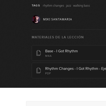
rhythm changes
jazz
walking bass
TAGS
MIKI SANTAMARIA
MATERIALES DE LA LECCIÓN
Base - I Got Rhythm
M4A
Rhythm Changes - I Got Rhythm - Eje
PDF